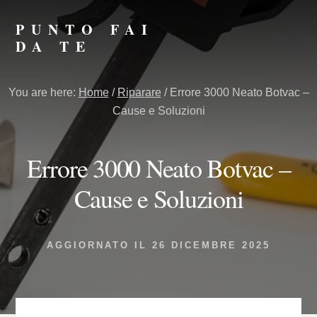
Skip
Skip
to
to
PUNTO FAI
primary
content
DA TE
sidebar
Punto
Fai
You are here:
Home
/
Riparare
/
Errore 3000​ Neato Botvac –
da
Cause e Soluzioni
Te
Errore 3000​ Neato Botvac –
Cause e Soluzioni
AGGIORNATO IL
26 DICEMBRE 2025