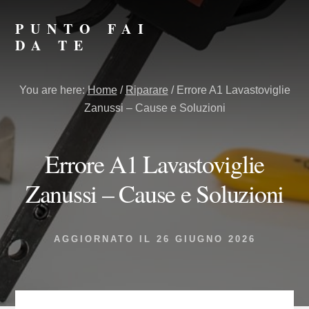
Skip
Skip
to
to
PUNTO FAI
primary
content
DA TE
sidebar
Punto
Fai
You are here:
Home
/
Riparare
/
Errore A1 Lavastoviglie
da
Zanussi – Cause e Soluzioni
Te
Errore A1 Lavastoviglie
Zanussi – Cause e Soluzioni
AGGIORNATO IL
26 GIUGNO 2026