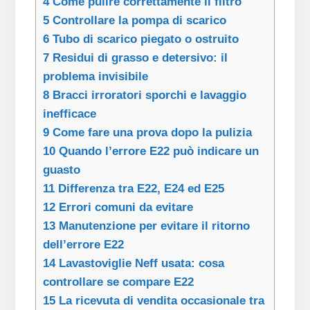
4
Come pulire correttamente il filtro
5
Controllare la pompa di scarico
6
Tubo di scarico piegato o ostruito
7
Residui di grasso e detersivo: il
problema invisibile
8
Bracci irroratori sporchi e lavaggio
inefficace
9
Come fare una prova dopo la pulizia
10
Quando l’errore E22 può indicare un
guasto
11
Differenza tra E22, E24 ed E25
12
Errori comuni da evitare
13
Manutenzione per evitare il ritorno
dell’errore E22
14
Lavastoviglie Neff usata: cosa
controllare se compare E22
15
La ricevuta di vendita occasionale tra