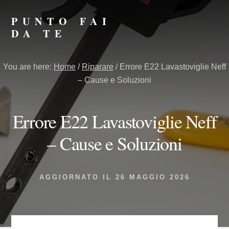
Skip
Skip
to
to
PUNTO FAI
primary
content
DA TE
sidebar
Punto
Fai
You are here:
Home
/
Riparare
/
Errore E22​ Lavastoviglie Neff
da
– Cause e Soluzioni
Te
Errore E22​ Lavastoviglie Neff
– Cause e Soluzioni
AGGIORNATO IL
26 MAGGIO 2026