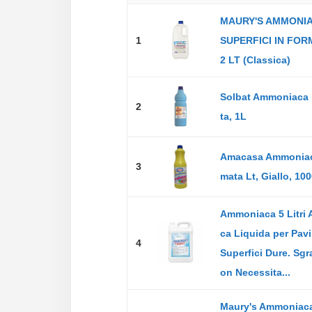
MAURY'S AMMONI
1
SUPERFICI IN FO
2 LT (Classica)
Solbat Ammoniaca
2
ta, 1L
Amacasa Ammoniac
3
mata Lt, Giallo, 10
Ammoniaca 5 Litri
ca Liquida per Pav
4
Superfici Dure. Sgr
on Necessita...
Maury's Ammoniac