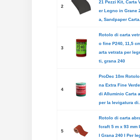
21 Pezzi Kit, Carta 
2
er Legno in Grane 
a, Sandpaper Carta.
Rotolo di carta vet
o fine P240, 11,5 cm
3
arta vetrata per le
ti, grana 240
ProDec 10m Rotolo
na Extra Fine Verd
4
di Alluminio Carta 
per la levigatura di.
Rotolo di carta abr
fcraft 5 m x 93 mm 
5
I Grana 240 I Per l