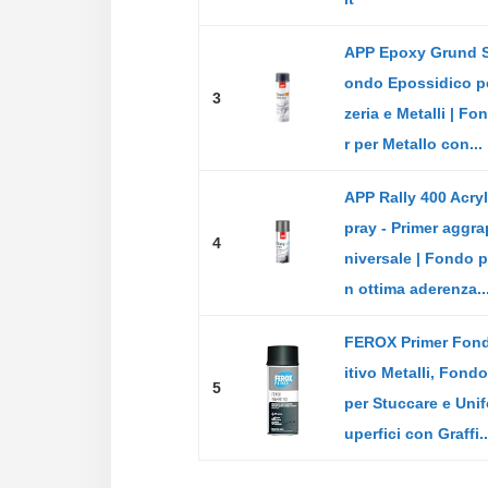
APP Epoxy Grund S
ondo Epossidico p
3
zeria e Metalli | F
r per Metallo con...
APP Rally 400 Acryl
pray - Primer aggr
4
niversale | Fondo p
n ottima aderenza..
FEROX Primer Fon
itivo Metalli, Fondo
5
per Stuccare e Uni
uperfici con Graffi..