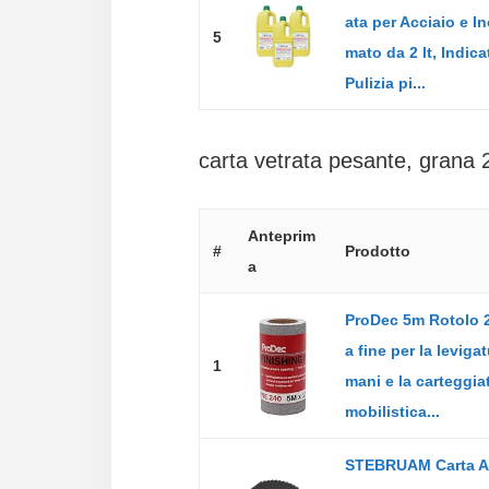
ata per Acciaio e In
5
mato da 2 lt, Indica
Pulizia pi...
carta vetrata pesante, grana 
Anteprim
#
Prodotto
a
ProDec 5m Rotolo 
a fine per la levigat
1
mani e la carteggia
mobilistica...
STEBRUAM Carta A