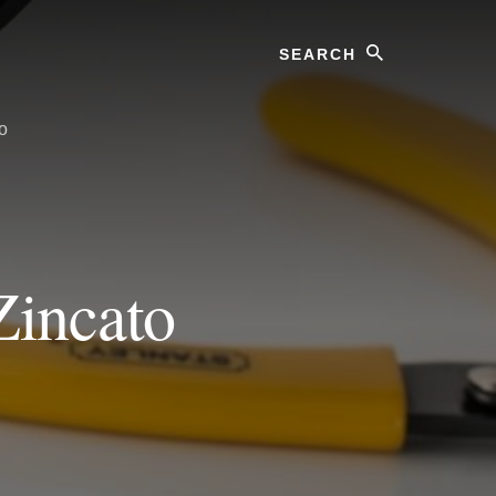
Search
o
Zincato