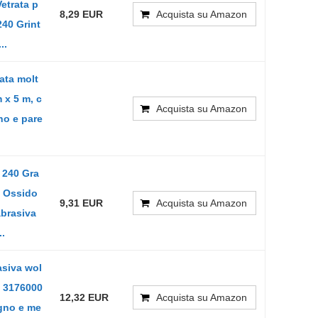
Vetrata p
8,29 EUR
Acquista su Amazon
240 Grint
..
rata molt
 x 5 m, c
Acquista su Amazon
gno e pare
 240 Gra
e Ossido
9,31 EUR
Acquista su Amazon
abrasiva
..
asiva wol
I 3176000
12,32 EUR
Acquista su Amazon
egno e me