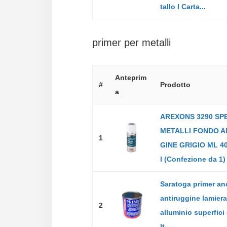
tallo I Carta...
primer per metalli
Anteprim
#
Prodotto
a
AREXONS 3290 SP
METALLI FONDO A
1
GINE GRIGIO ML 40
l (Confezione da 1)
Saratoga primer an
antiruggine lamiera
2
alluminio superfici d
lt