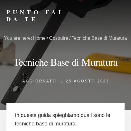
Skip
Skip
to
to
PUNTO FAI
primary
content
DA TE
sidebar
Punto
Fai
You are here:
Home
/
Costruire
/
Tecniche Base di Muratura
da
Te
Tecniche Base di Muratura
AGGIORNATO IL
25 AGOSTO 2023
In questa guida spieghiamo quali sono le
tecniche base di muratura.