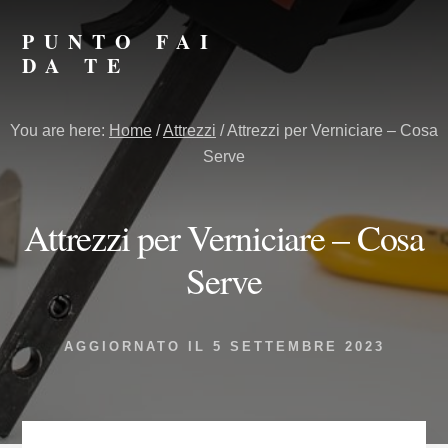
Skip
Skip
to
to
PUNTO FAI
primary
content
DA TE
sidebar
Punto
Fai
You are here:
Home
/
Attrezzi
/
Attrezzi per Verniciare – Cosa
da
Serve
Te
Attrezzi per Verniciare – Cosa
Serve
AGGIORNATO IL
5 SETTEMBRE 2023