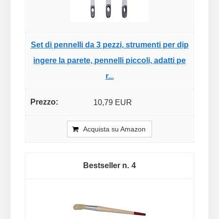
Set di pennelli da 3 pezzi, strumenti per dip
ingere la parete, pennelli piccoli, adatti pe
r...
10,79 EUR
Acquista su Amazon
4