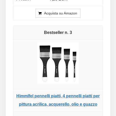
Acquista su Amazon
3
Himmlfel pennelli piatti, 4 pennelli piatti per
pittura acrilica, acquerello, olio e guazzo