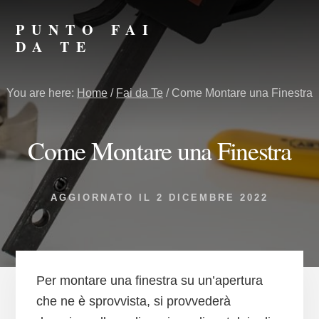
Skip
Skip
to
to
PUNTO FAI
primary
content
DA TE
sidebar
Punto
Fai
You are here:
Home
/
Fai da Te
/
Come Montare una Finestra
da
Te
Come Montare una Finestra
AGGIORNATO IL
2 DICEMBRE 2022
Per montare una finestra su un’apertura
che ne è sprovvista, si provvederà