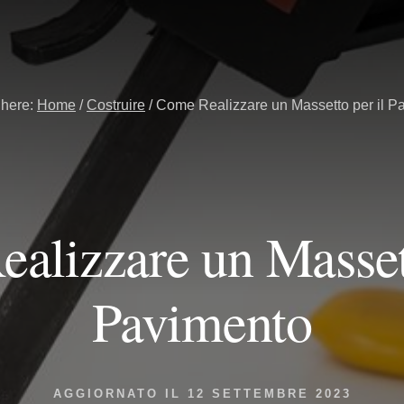
 here:
Home
/
Costruire
/
Come Realizzare un Massetto per il P
alizzare un Massett
Pavimento
AGGIORNATO IL
12 SETTEMBRE 2023