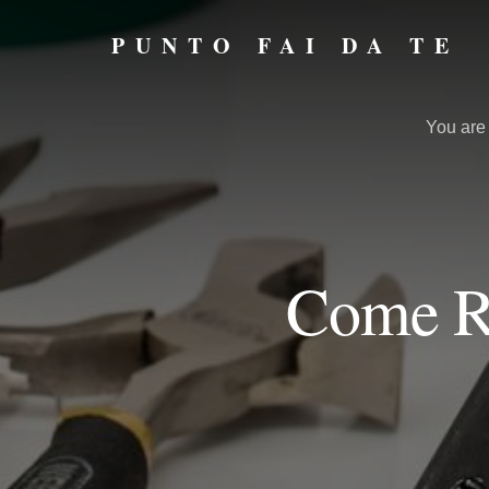
Skip
Skip
to
to
PUNTO FAI DA TE
primary
content
Punto
sidebar
Fai
da
You are
Te
Come Re