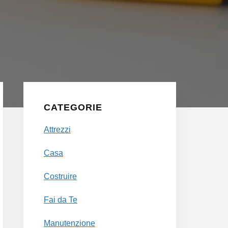
Primary
Sidebar
CATEGORIE
Attrezzi
Casa
Costruire
Fai da Te
Manutenzione