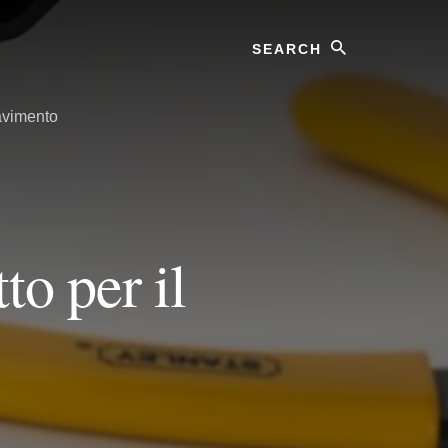
Search
avimento
o per il